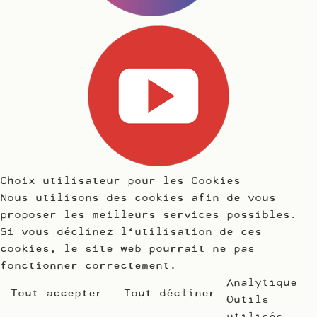
Choix utilisateur pour les Cookies
Nous utilisons des cookies afin de vous
proposer les meilleurs services possibles.
Si vous déclinez l'utilisation de ces
cookies, le site web pourrait ne pas
fonctionner correctement.
Analytique
Tout accepter
Tout décliner
Outils
utilisés