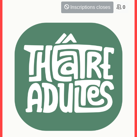
Inscriptions closes
0